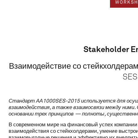
WORKSH
Stakeholder 
Взаимодействие со стейкхолдерам
SES
Стандарт АА1000SES-2015 используется для осущ
Name
взаимодействия, а также взаимосвязи между ними
основании трех принципов — полноты, существенн
В современном мире на финансовый успех компании
Email
взаимодействия со стейкхолдерами, умение выстрои
взаимовыгодные решения и эффективно их внедрить.