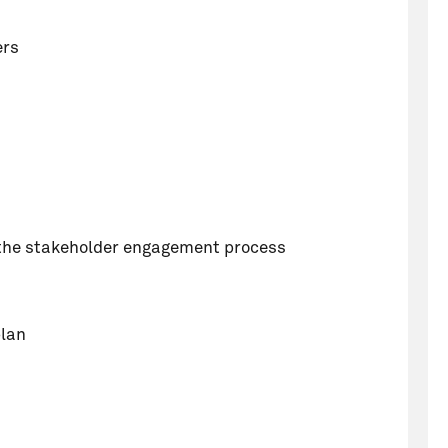
ers
the stakeholder engagement process
lan