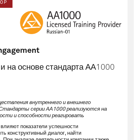
OP
Engagement
и на основе стандарта АА1000
ествления внутреннего и внешнего
. Стандарты серии АА1000 реализуются на
ости и способности реагировать
 влияют показатели успешности
ть конструктивный диалог, найти
 При анализе деятельности компании также