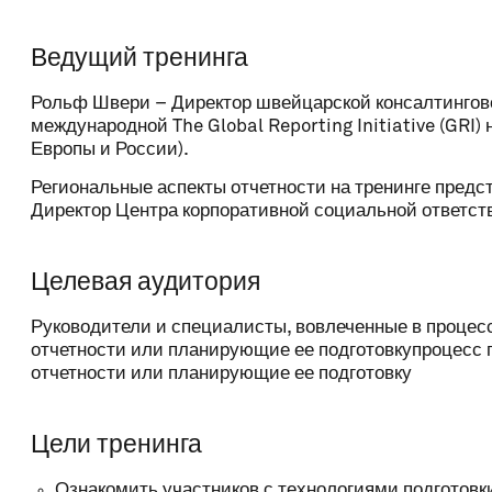
Ведущий тренинга
Comment
Рольф Швери – Директор швейцарской консалтингово
международной The Global Reporting Initiative (GRI)
Европы и России).
Региональные аспекты отчетности на тренинге предс
Директор Центра корпоративной социальной отве
Целевая аудитория
Руководители и специалисты, вовлеченные в процес
отчетности или планирующие ее подготовкупроцесс 
отчетности или планирующие ее подготовку
Price: 200 CHF
Цели тренинга
I have read, understand and agree with the Terms
Ознакомить участников с технологиями подготов