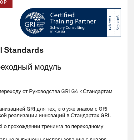
OP
RI Standards
реходный модуль
переходу от Руководства GRI G4 к Стандартам
низацией GRI для тех, кто уже знаком с GRI
ой реализации инноваций в Стандартах GRI.
 о прохождении тренинга по переходному
ально выпущены к использованию с января