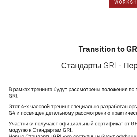
WORKSH
Transition to G
Стандарты GRI - Пе
В рамках тренинга будут рассмотрены положения по 
Name
GRI.
Этот 4-х часовой тренинг специально разработан орга
G4 и посвящен детальному рассмотрению практическ
Email
Участники получают официальный сертификат от GRI
модулю к Стандартам GRI.
Новые Стандарты GRI уже доступны и будут оффици