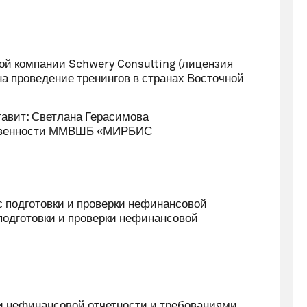
й компании Schwery Consulting (лицензия
 на проведение тренингов в странах Восточной
тавит: Светлана Герасимова
тственности ММВШБ «МИРБИС
с подготовки и проверки нефинансовой
подготовки и проверки нефинансовой
 and Conditions.
(TaC)
ки нефинансовой отчетности и требованиями